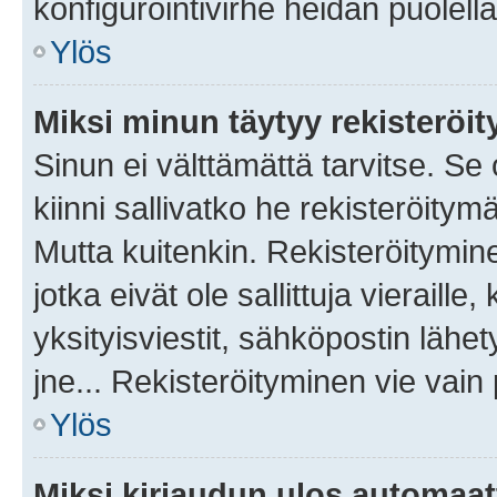
konfigurointivirhe heidän puolella
Ylös
Miksi minun täytyy rekisteröit
Sinun ei välttämättä tarvitse. Se
kiinni sallivatko he rekisteröitym
Mutta kuitenkin. Rekisteröitymine
jotka eivät ole sallittuja vierail
yksityisviestit, sähköpostin lähet
jne... Rekisteröityminen vie vain
Ylös
Miksi kirjaudun ulos automaat