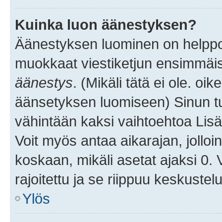
Kuinka luon äänestyksen?
Äänestyksen luominen on helppoa.
muokkaat viestiketjun ensimmäis
äänestys
. (Mikäli tätä ei ole. oik
äänsetyksen luomiseen) Sinun tu
vähintään kaksi vaihtoehtoa Lisää
Voit myös antaa aikarajan, jolloi
koskaan, mikäli asetat ajaksi 0.
rajoitettu ja se riippuu keskustel
Ylös