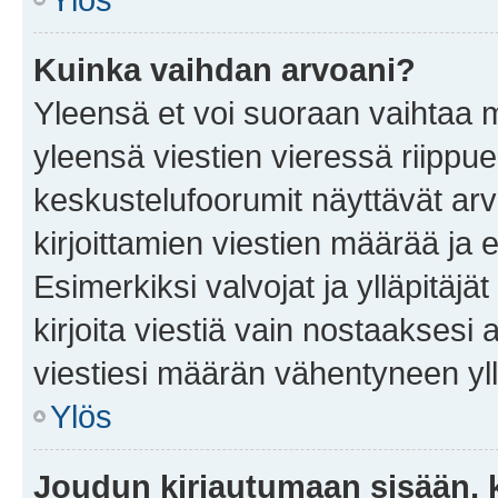
Kuinka vaihdan arvoani?
Yleensä et voi suoraan vaihtaa 
yleensä viestien vieressä riippu
keskustelufoorumit näyttävät ar
kirjoittamien viestien määrää ja er
Esimerkiksi valvojat ja ylläpitäjä
kirjoita viestiä vain nostaakses
viestiesi määrän vähentyneen yl
Ylös
Joudun kirjautumaan sisään, k