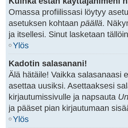
Kuinka estän käyttäjänimeni n
Omassa profiilissasi löytyy aset
asetuksen kohtaan
päällä
. Näkym
ja itsellesi. Sinut lasketaan tällö
Ylös
Kadotin salasanani!
Älä hätäile! Vaikka salasanaasi 
asettaa uusiksi. Asettaaksesi s
kirjautumissivulle ja napsauta
Un
ja pääset pian kirjautumaan sisä
Ylös