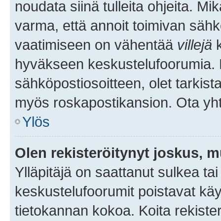
noudata siinä tulleita ohjeita. Mi
varma, että annoit toimivan sähk
vaatimiseen on vähentää
villejä
k
hyväkseen keskustelufoorumia. Mi
sähköpostiosoitteen, olet tarkista
myös roskapostikansion. Ota yhte
Ylös
Olen rekisteröitynyt joskus, 
Ylläpitäjä on saattanut sulkea ta
keskustelufoorumit poistavat k
tietokannan kokoa. Koita rekister