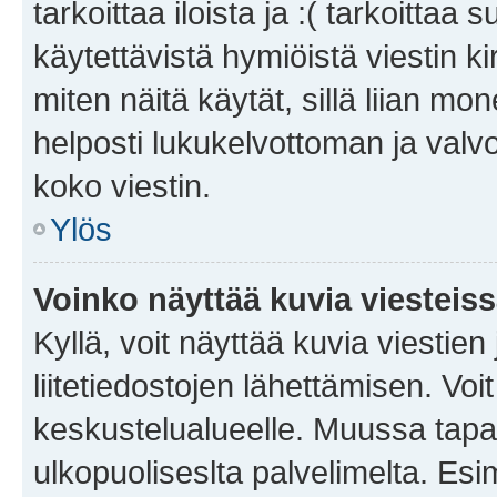
tarkoittaa iloista ja :( tarkoittaa 
käytettävistä hymiöistä viestin k
miten näitä käytät, sillä liian m
helposti lukukelvottoman ja valvo
koko viestin.
Ylös
Voinko näyttää kuvia viesteis
Kyllä, voit näyttää kuvia viestien 
liitetiedostojen lähettämisen. Vo
keskustelualueelle. Muussa tapa
ulkopuoliseslta palvelimelta. Es