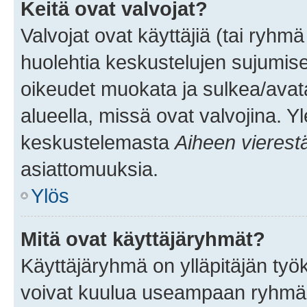
Keitä ovat valvojat?
Valvojat ovat käyttäjiä (tai ryhmä
huolehtia keskustelujen sujumise
oikeudet muokata ja sulkea/avata, 
alueella, missä ovat valvojina. Y
keskustelemasta
Aiheen vierest
asiattomuuksia.
Ylös
Mitä ovat käyttäjäryhmät?
Käyttäjäryhmä on ylläpitäjän työka
voivat kuulua useampaan ryhmään