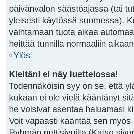
päivänvalon säästöajassa (tai tu
yleisesti käytössä suomessa). Ke
vaihtamaan tuota aikaa automaatti
heittää tunnilla normaaliin aikaan
Ylös
Kieltäni ei näy luettelossa!
Todennäköisin syy on se, että yläp
kukaan ei ole vielä kääntänyt sitä 
he voisivat asentaa haluamasi ki
Voit vapaasti kääntää sen myös i
Ryhmän nettisivuilta (Katso sivun