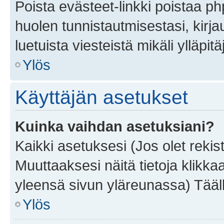
Poista evästeet-linkki poistaa p
huolen tunnistautmisestasi, kirja
luetuista viesteistä mikäli ylläpitä
Ylös
Käyttäjän asetukset
Kuinka vaihdan asetuksiani?
Kaikki asetuksesi (Jos olet rekist
Muuttaaksesi näitä tietoja klikka
yleensä sivun yläreunassa) Tääll
Ylös