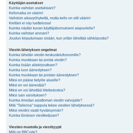
Käyttäjän asetukset
Kuinka vaihdan asetuksiani?
Kellonaika on väärin!
Vaihdoin aikavyöhykettä, mutta kello on silti väärin!
Kieltäni ei näy luettelossa!
Kuinka näytän kuvan käyttäjätunnukseni alapuolella?
Kuinka vaihdan arvoani?
Joudun kirjautumaan sisään, kun yritän lähettää sähköpostia?
Viestin lähetyksen ongelmat
Kuinka lähetän viestin keskustelufoorumille?
Kuinka muokkaan tai poista viestin?
Kuinka lisään allekirjoutksen?
Kuinka luon äänestyksen?
Kuinka muokkaan tai poistan äänestyksen?
Miksi en pääse tietyille alueille?
Miksi en voi äänestää?
Miksi en voi lähettää liitetiedostoa?
Miksi sain varoituksen?
Kuinka ilmoitan asiattoman viestin valvojalle?
Mitä "Tallenna" nappula tekee viestien lähetyksessä?
Miksi viestini vaatii hyväksynnän?
Kuinka tönäisen viestiketjuani?
Viestien muotoilu ja viestityypit
Mitä on BBCode?