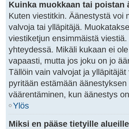
Kuinka muokkaan tai poistan
Kuten viestitkin. Äänestystä voi
valvoja tai ylläpitäjä. Muokatak
viestiketjun ensimmäistä viestiä
yhteydessä. Mikäli kukaan ei ol
vapaasti, mutta jos joku on jo ä
Tällöin vain valvojat ja ylläpitäjä
pyritään estämään äänestyksen 
väärentäminen, kun äänestys on
Ylös
Miksi en pääse tietyille alueill