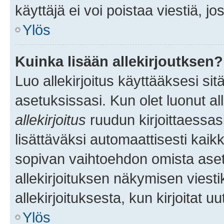
käyttäjä ei voi poistaa viestiä, jo
Ylös
Kuinka lisään allekirjoutksen?
Luo allekirjoitus käyttääksesi si
asetuksissasi. Kun olet luonut all
allekirjoitus
ruudun kirjoittaessasi
lisättäväksi automaattisesti kaikki
sopivan vaihtoehdon omista asetu
allekirjoituksen näkymisen viesti
allekirjoituksesta, kun kirjoitat uu
Ylös