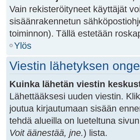
Vain rekisteröityneet käyttäjät v
sisäänrakennetun sähköpostiohjel
toiminnon). Tällä estetään roskap
Ylös
Viestin lähetyksen ong
Kuinka lähetän viestin keskus
Lähettääksesi uuden viestin. Kl
joutua kirjautumaan sisään ennen 
tehdä alueilla on lueteltuna sivun
Voit äänestää, jne.
) lista.