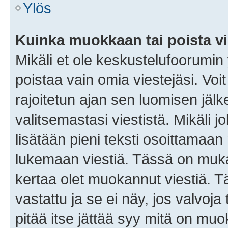
Ylös
Kuinka muokkaan tai poista vi
Mikäli et ole keskustelufoorumin y
poistaa vain omia viestejäsi. Voi
rajoitetun ajan sen luomisen jäl
valitsemastasi viestistä. Mikäli jo
lisätään pieni teksti osoittama
lukemaan viestiä. Tässä on mu
kertaa olet muokannut viestiä. Tä
vastattu ja se ei näy, jos valvoja
pitää itse jättää syy mitä on muo