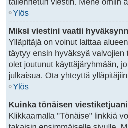
tallennetun viestin. Mene omiin a
Ylös
Miksi viestini vaatii hyväksyn
Ylläpitäjä on voinut laittaa alueen
täytyy ensin hyväksyä valvojien 
olet joutunut käyttäjäryhmään, jo
julkaisua. Ota yhteyttä ylläpitäjii
Ylös
Kuinka tönäisen viestiketjuan
Klikkaamalla "Tönäise" linkkiä voi
takaisin ensimmäiselle sivulle. M