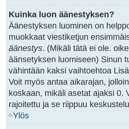
Kuinka luon äänestyksen?
Äänestyksen luominen on helppoa.
muokkaat viestiketjun ensimmäis
äänestys
. (Mikäli tätä ei ole. oik
äänsetyksen luomiseen) Sinun tu
vähintään kaksi vaihtoehtoa Lisää
Voit myös antaa aikarajan, jolloi
koskaan, mikäli asetat ajaksi 0.
rajoitettu ja se riippuu keskustel
Ylös