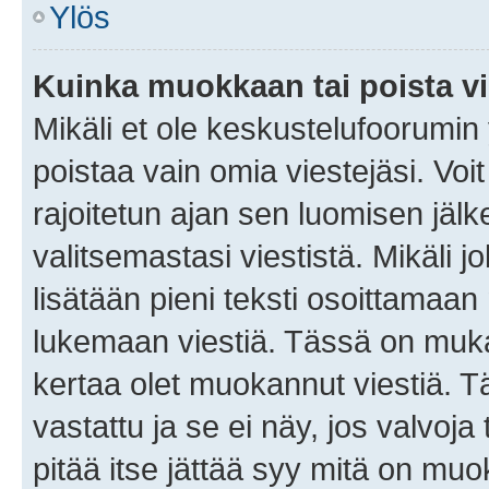
Ylös
Kuinka muokkaan tai poista vi
Mikäli et ole keskustelufoorumin y
poistaa vain omia viestejäsi. Voi
rajoitetun ajan sen luomisen jäl
valitsemastasi viestistä. Mikäli jo
lisätään pieni teksti osoittama
lukemaan viestiä. Tässä on mu
kertaa olet muokannut viestiä. Tä
vastattu ja se ei näy, jos valvoja
pitää itse jättää syy mitä on muo