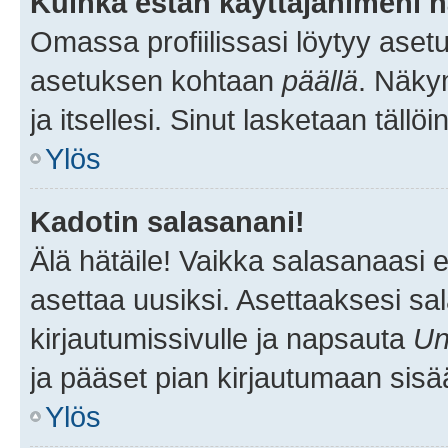
Kuinka estän käyttäjänimeni n
Omassa profiilissasi löytyy aset
asetuksen kohtaan
päällä
. Näkym
ja itsellesi. Sinut lasketaan tällö
Ylös
Kadotin salasanani!
Älä hätäile! Vaikka salasanaasi 
asettaa uusiksi. Asettaaksesi s
kirjautumissivulle ja napsauta
Un
ja pääset pian kirjautumaan sisä
Ylös