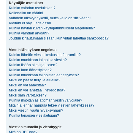
Käyttäjän asetukset
Kuinka vaihdan asetuksiani?
Kellonaika on väärin!
Vaihdoin aikavyöhykettä, mutta kello on silti väärin!
Kieltäni ei näy luettelossa!
Kuinka näytän kuvan käyttäjätunnukseni alapuolella?
Kuinka vaihdan arvoani?
Joudun kirjautumaan sisään, kun yritän lähettää sähköpostia?
Viestin lähetyksen ongelmat
Kuinka lähetän viestin keskustelufoorumille?
Kuinka muokkaan tai poista viestin?
Kuinka lisään allekirjoutksen?
Kuinka luon äänestyksen?
Kuinka muokkaan tai poistan äänestyksen?
Miksi en pääse tietyille alueille?
Miksi en voi äänestää?
Miksi en voi lähettää liitetiedostoa?
Miksi sain varoituksen?
Kuinka ilmoitan asiattoman viestin valvojalle?
Mitä "Tallenna" nappula tekee viestien lähetyksessä?
Miksi viestini vaatii hyväksynnän?
Kuinka tönäisen viestiketjuani?
Viestien muotoilu ja viestityypit
Mitä on BBCode?