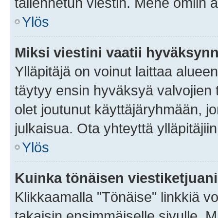
tallennetun viestin. Mene omiin a
Ylös
Miksi viestini vaatii hyväksyn
Ylläpitäjä on voinut laittaa alueen
täytyy ensin hyväksyä valvojien 
olet joutunut käyttäjäryhmään, jo
julkaisua. Ota yhteyttä ylläpitäjii
Ylös
Kuinka tönäisen viestiketjuan
Klikkaamalla "Tönäise" linkkiä voi
takaisin ensimmäiselle sivulle. M