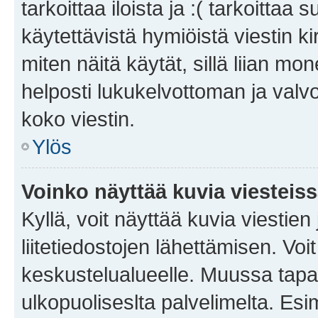
tarkoittaa iloista ja :( tarkoittaa 
käytettävistä hymiöistä viestin k
miten näitä käytät, sillä liian m
helposti lukukelvottoman ja valvo
koko viestin.
Ylös
Voinko näyttää kuvia viesteis
Kyllä, voit näyttää kuvia viestien 
liitetiedostojen lähettämisen. Vo
keskustelualueelle. Muussa tapa
ulkopuoliseslta palvelimelta. Es