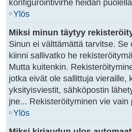
konfigurointivirhe heidän puolella
Ylös
Miksi minun täytyy rekisteröit
Sinun ei välttämättä tarvitse. Se
kiinni sallivatko he rekisteröitym
Mutta kuitenkin. Rekisteröitymine
jotka eivät ole sallittuja vierail
yksityisviestit, sähköpostin lähet
jne... Rekisteröityminen vie vain
Ylös
Miksi kirjaudun ulos automaat