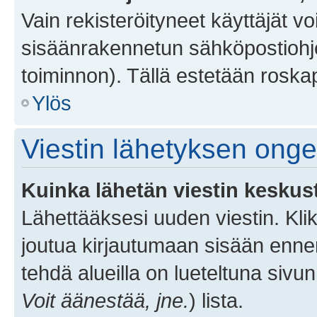
Vain rekisteröityneet käyttäjät v
sisäänrakennetun sähköpostiohjel
toiminnon). Tällä estetään roskap
Ylös
Viestin lähetyksen ong
Kuinka lähetän viestin keskus
Lähettääksesi uuden viestin. Kl
joutua kirjautumaan sisään ennen 
tehdä alueilla on lueteltuna sivun
Voit äänestää, jne.
) lista.