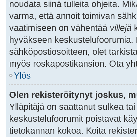
noudata siinä tulleita ohjeita. Mi
varma, että annoit toimivan sähk
vaatimiseen on vähentää
villejä
k
hyväkseen keskustelufoorumia. Mi
sähköpostiosoitteen, olet tarkista
myös roskapostikansion. Ota yhte
Ylös
Olen rekisteröitynyt joskus, 
Ylläpitäjä on saattanut sulkea ta
keskustelufoorumit poistavat k
tietokannan kokoa. Koita rekister