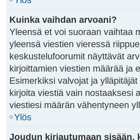
Kuinka vaihdan arvoani?
Yleensä et voi suoraan vaihtaa 
yleensä viestien vieressä riippu
keskustelufoorumit näyttävät ar
kirjoittamien viestien määrää ja er
Esimerkiksi valvojat ja ylläpitäjä
kirjoita viestiä vain nostaakses
viestiesi määrän vähentyneen yl
Ylös
Joudun kirjautumaan sisään, k