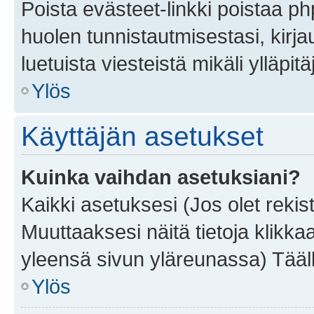
Poista evästeet-linkki poistaa p
huolen tunnistautmisestasi, kirja
luetuista viesteistä mikäli ylläpitä
Ylös
Käyttäjän asetukset
Kuinka vaihdan asetuksiani?
Kaikki asetuksesi (Jos olet rekist
Muuttaaksesi näitä tietoja klikka
yleensä sivun yläreunassa) Tääll
Ylös