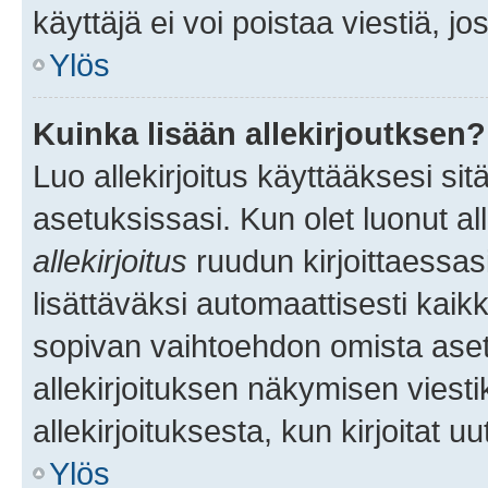
käyttäjä ei voi poistaa viestiä, jo
Ylös
Kuinka lisään allekirjoutksen?
Luo allekirjoitus käyttääksesi si
asetuksissasi. Kun olet luonut all
allekirjoitus
ruudun kirjoittaessasi
lisättäväksi automaattisesti kaikki
sopivan vaihtoehdon omista asetu
allekirjoituksen näkymisen viesti
allekirjoituksesta, kun kirjoitat uu
Ylös