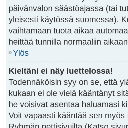
päivänvalon säästöajassa (tai tu
yleisesti käytössä suomessa). Ke
vaihtamaan tuota aikaa automaatti
heittää tunnilla normaaliin aikaan
Ylös
Kieltäni ei näy luettelossa!
Todennäköisin syy on se, että yläp
kukaan ei ole vielä kääntänyt sitä 
he voisivat asentaa haluamasi ki
Voit vapaasti kääntää sen myös i
Ryhmän nettisivuilta (Katso sivun