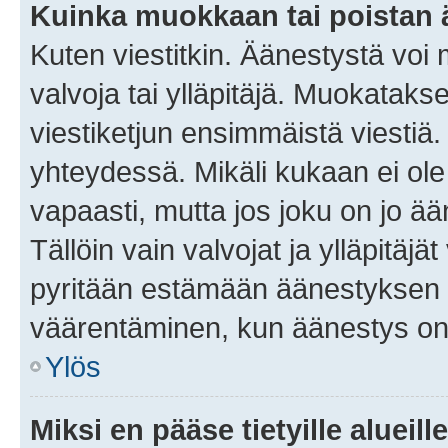
Kuinka muokkaan tai poistan
Kuten viestitkin. Äänestystä voi
valvoja tai ylläpitäjä. Muokatak
viestiketjun ensimmäistä viestiä
yhteydessä. Mikäli kukaan ei ol
vapaasti, mutta jos joku on jo ä
Tällöin vain valvojat ja ylläpitäjä
pyritään estämään äänestyksen 
väärentäminen, kun äänestys on
Ylös
Miksi en pääse tietyille alueill