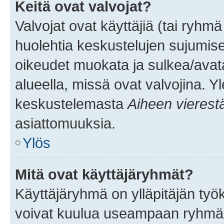
Keitä ovat valvojat?
Valvojat ovat käyttäjiä (tai ryhmä
huolehtia keskustelujen sujumise
oikeudet muokata ja sulkea/avata, 
alueella, missä ovat valvojina. Y
keskustelemasta
Aiheen vierest
asiattomuuksia.
Ylös
Mitä ovat käyttäjäryhmät?
Käyttäjäryhmä on ylläpitäjän työka
voivat kuulua useampaan ryhmään