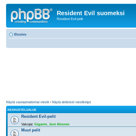
Resident Evil suomeksi
Resident Evil-pelit
Etusivu
Näytä vastaamattomat viestit
•
Näytä aktiiviset viestiketjut
KESKUSTELUALUE
Resident Evil-pelit
Valvojat:
Gigante
,
Joni Ahonen
Muut pelit