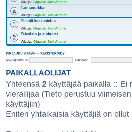
Valvojat:
Gigante
,
Joni Ahonen
Tarinanurkka
Valvojat:
Gigante
,
Joni Ahonen
Yleistä keskustelua
Valvojat:
Gigante
,
Joni Ahonen
Televisio ja elokuvat
Valvojat:
Gigante
,
Joni Ahonen
KIRJAUDU SISÄÄN
•
REKISTERÖIDY
Käyttäjätunnus:
Salasana:
PAIKALLAOLIJAT
Yhteensä
2
käyttäjää paikalla :: Ei r
vierailijaa (Tieto perustuu viimeisen 
käyttäjiin)
Eniten yhtaikaisia käyttäjiä on ollut