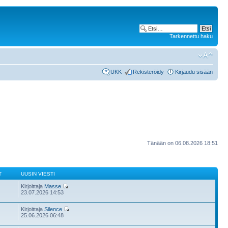
Tarkennettu haku
UKK
Rekisteröidy
Kirjaudu sisään
Tänään on 06.08.2026 18:51
T
UUSIN VIESTI
Kirjoittaja
Masse
23.07.2026 14:53
Kirjoittaja
Silence
25.06.2026 06:48