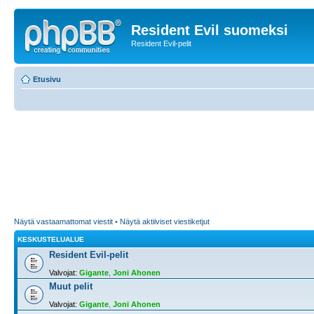
Resident Evil suomeksi
Resident Evil-pelit
Etusivu
Näytä vastaamattomat viestit
•
Näytä aktiiviset viestiketjut
KESKUSTELUALUE
Resident Evil-pelit
Valvojat:
Gigante
,
Joni Ahonen
Muut pelit
Valvojat:
Gigante
,
Joni Ahonen