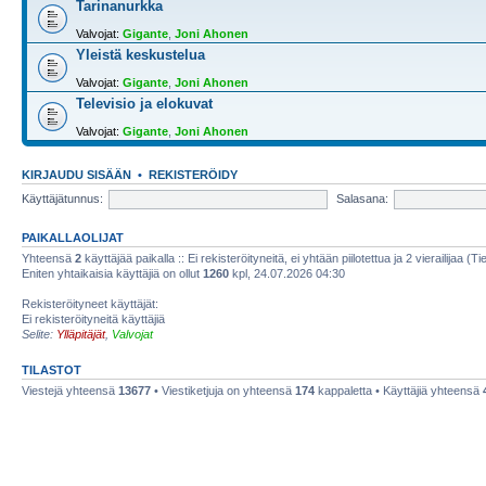
Tarinanurkka
Valvojat:
Gigante
,
Joni Ahonen
Yleistä keskustelua
Valvojat:
Gigante
,
Joni Ahonen
Televisio ja elokuvat
Valvojat:
Gigante
,
Joni Ahonen
KIRJAUDU SISÄÄN
•
REKISTERÖIDY
Käyttäjätunnus:
Salasana:
PAIKALLAOLIJAT
Yhteensä
2
käyttäjää paikalla :: Ei rekisteröityneitä, ei yhtään piilotettua ja 2 vierailijaa (T
Eniten yhtaikaisia käyttäjiä on ollut
1260
kpl, 24.07.2026 04:30
Rekisteröityneet käyttäjät:
Ei rekisteröityneitä käyttäjiä
Selite:
Ylläpitäjät
,
Valvojat
TILASTOT
Viestejä yhteensä
13677
• Viestiketjuja on yhteensä
174
kappaletta • Käyttäjiä yhteensä