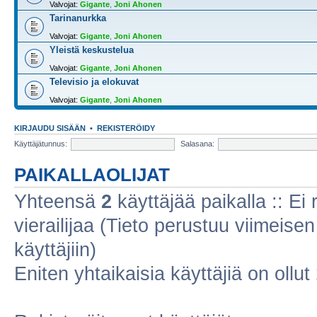
Valvojat:
Gigante
,
Joni Ahonen
Tarinanurkka
Valvojat:
Gigante
,
Joni Ahonen
Yleistä keskustelua
Valvojat:
Gigante
,
Joni Ahonen
Televisio ja elokuvat
Valvojat:
Gigante
,
Joni Ahonen
KIRJAUDU SISÄÄN
•
REKISTERÖIDY
Käyttäjätunnus:
Salasana:
PAIKALLAOLIJAT
Yhteensä
2
käyttäjää paikalla :: Ei r
vierailijaa (Tieto perustuu viimeisen 
käyttäjiin)
Eniten yhtaikaisia käyttäjiä on ollut