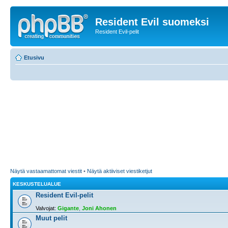
Resident Evil suomeksi
Resident Evil-pelit
Etusivu
Näytä vastaamattomat viestit
•
Näytä aktiiviset viestiketjut
KESKUSTELUALUE
Resident Evil-pelit
Valvojat:
Gigante
,
Joni Ahonen
Muut pelit