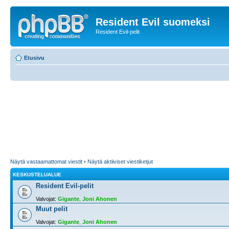
Resident Evil suomeksi
Resident Evil-pelit
Etusivu
Näytä vastaamattomat viestit
•
Näytä aktiiviset viestiketjut
KESKUSTELUALUE
Resident Evil-pelit
Valvojat:
Gigante
,
Joni Ahonen
Muut pelit
Valvojat:
Gigante
,
Joni Ahonen