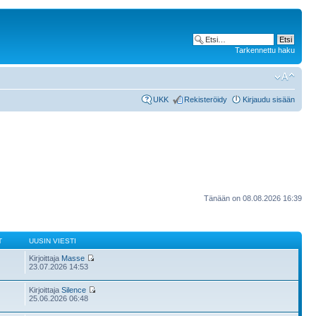
Tarkennettu haku
UKK
Rekisteröidy
Kirjaudu sisään
Tänään on 08.08.2026 16:39
T
UUSIN VIESTI
Kirjoittaja
Masse
23.07.2026 14:53
Kirjoittaja
Silence
25.06.2026 06:48