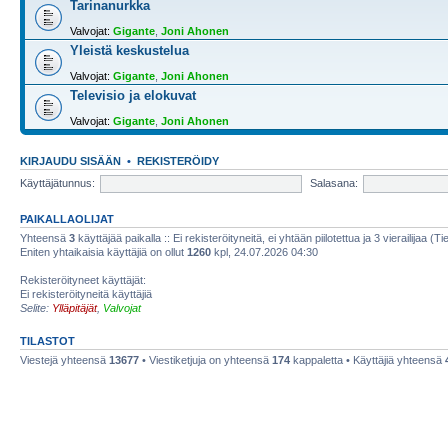
Tarinanurkka
Valvojat:
Gigante
,
Joni Ahonen
Yleistä keskustelua
Valvojat:
Gigante
,
Joni Ahonen
Televisio ja elokuvat
Valvojat:
Gigante
,
Joni Ahonen
KIRJAUDU SISÄÄN
•
REKISTERÖIDY
Käyttäjätunnus:
Salasana:
PAIKALLAOLIJAT
Yhteensä
3
käyttäjää paikalla :: Ei rekisteröityneitä, ei yhtään piilotettua ja 3 vierailijaa (T
Eniten yhtaikaisia käyttäjiä on ollut
1260
kpl, 24.07.2026 04:30
Rekisteröityneet käyttäjät:
Ei rekisteröityneitä käyttäjiä
Selite:
Ylläpitäjät
,
Valvojat
TILASTOT
Viestejä yhteensä
13677
• Viestiketjuja on yhteensä
174
kappaletta • Käyttäjiä yhteensä