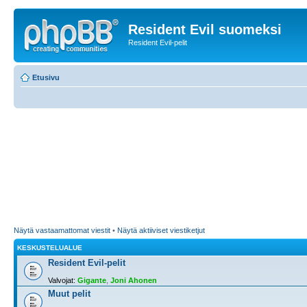
Resident Evil suomeksi
Resident Evil-pelit
Etusivu
Näytä vastaamattomat viestit
•
Näytä aktiiviset viestiketjut
KESKUSTELUALUE
Resident Evil-pelit
Valvojat:
Gigante
,
Joni Ahonen
Muut pelit