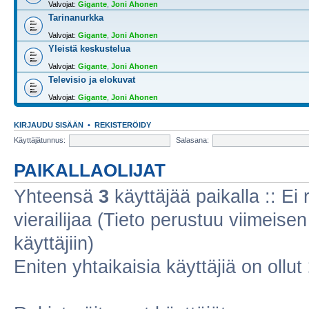
Valvojat:
Gigante
,
Joni Ahonen
Tarinanurkka
Valvojat:
Gigante
,
Joni Ahonen
Yleistä keskustelua
Valvojat:
Gigante
,
Joni Ahonen
Televisio ja elokuvat
Valvojat:
Gigante
,
Joni Ahonen
KIRJAUDU SISÄÄN
•
REKISTERÖIDY
Käyttäjätunnus:
Salasana:
PAIKALLAOLIJAT
Yhteensä
3
käyttäjää paikalla :: Ei r
vierailijaa (Tieto perustuu viimeisen 
käyttäjiin)
Eniten yhtaikaisia käyttäjiä on ollut