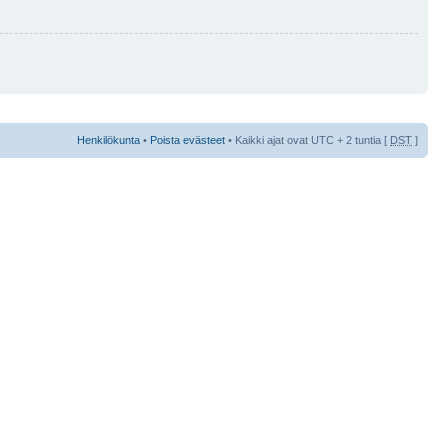
Henkilökunta
•
Poista evästeet
• Kaikki ajat ovat UTC + 2 tuntia [
DST
]