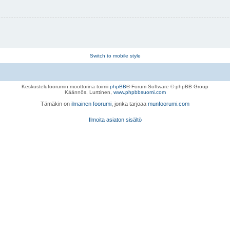
Switch to mobile style
Keskustelufoorumin moottorina toimii
phpBB
® Forum Software © phpBB Group
Käännös, Lurttinen,
www.phpbbsuomi.com
Tämäkin on
ilmainen foorumi
, jonka tarjoaa
munfoorumi.com
Ilmoita asiaton sisältö