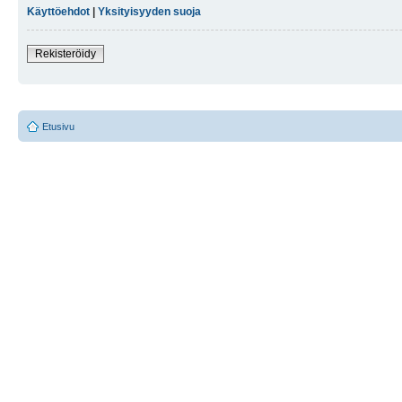
Käyttöehdot
|
Yksityisyyden suoja
Rekisteröidy
Etusivu