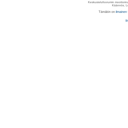
Keskustelufoorumin moottorina
Käännös, Lu
Tämäkin on
ilmainen
Il