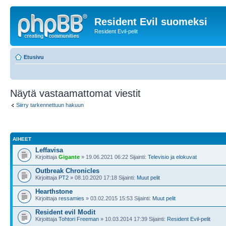
Resident Evil suomeksi
Resident Evil-pelit
Etusivu
Näytä vastaamattomat viestit
Siirry tarkennettuun hakuun
AIHEET
Leffavisa
Kirjoittaja
Gigante
» 19.06.2021 06:22 Sijainti:
Televisio ja elokuvat
Outbreak Chronicles
Kirjoittaja
PT2
» 08.10.2020 17:18 Sijainti:
Muut pelit
Hearthstone
Kirjoittaja
ressamies
» 03.02.2015 15:53 Sijainti:
Muut pelit
Resident evil Modit
Kirjoittaja
Tohtori Freeman
» 10.03.2014 17:39 Sijainti:
Resident Evil-pelit