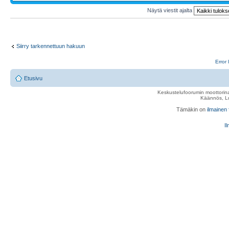
Näytä viestit ajalta
Siirry tarkennettuun hakuun
Error 
Etusivu
Keskustelufoorumin moottorina
Käännös, Lu
Tämäkin on
ilmainen
Il