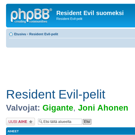
Resident Evil suomeksi
Resident Evil-pelit
Etusivu
‹
Resident Evil-pelit
Resident Evil-pelit
Valvojat:
Gigante
,
Joni Ahonen
Lähetä uusi viesti
AIHEET